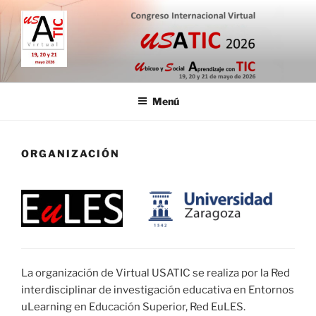
Saltar
al
contenido
CONGRESO INTERNACIONAL
19, 20 y 21 de mayo de 2026
VIRTUAL USATIC
Menú
ORGANIZACIÓN
La organización de Virtual USATIC se realiza por la Red
interdisciplinar de investigación educativa en Entornos
uLearning en Educación Superior, Red EuLES.