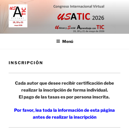
Saltar
al
contenido
CONGRESO INTERNACIONAL
19, 20 y 21 de mayo de 2026
VIRTUAL USATIC
Menú
INSCRIPCIÓN
Cada autor que desee recibir certificación debe
realizar la inscripción de forma individual.
El pago de las tasas es por persona inscrita.
Por favor, lea toda la información de esta página
antes de realizar la inscripción