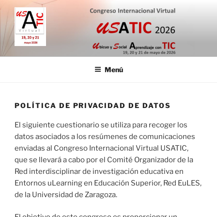
Saltar
al
contenido
CONGRESO INTERNACIONAL
19, 20 y 21 de mayo de 2026
VIRTUAL USATIC
Menú
POLÍTICA DE PRIVACIDAD DE DATOS
El siguiente cuestionario se utiliza para recoger los
datos asociados a los resúmenes de comunicaciones
enviadas al Congreso Internacional Virtual USATIC,
que se llevará a cabo por el Comité Organizador de la
Red interdisciplinar de investigación educativa en
Entornos uLearning en Educación Superior, Red EuLES,
de la Universidad de Zaragoza.