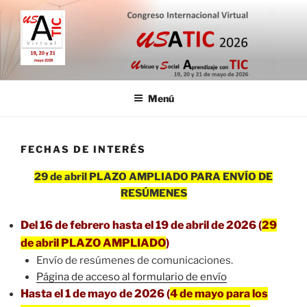
Saltar
al
contenido
CONGRESO INTERNACIONAL
19, 20 y 21 de mayo de 2026
VIRTUAL USATIC
Menú
FECHAS DE INTERÉS
29 de abril PLAZO AMPLIADO PARA ENVÍO DE
RESÚMENES
Del 16 de febrero hasta el 19 de abril de 2026 (
29
de abril PLAZO AMPLIADO
)
Envío de resúmenes de comunicaciones.
Página de acceso al formulario de envío
Hasta el 1 de mayo de 2026 (
4 de mayo para los