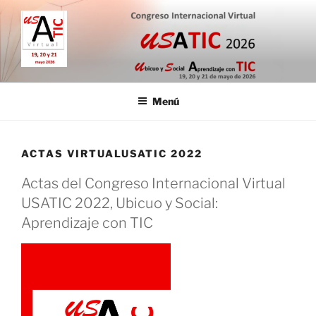
Saltar
al
contenido
CONGRESO INTERNACIONAL
19, 20 y 21 de mayo de 2026
VIRTUAL USATIC
Menú
ACTAS VIRTUALUSATIC 2022
Actas del Congreso Internacional Virtual
USATIC 2022, Ubicuo y Social:
Aprendizaje con TIC