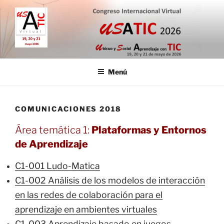
Saltar
al
contenido
CONGRESO INTERNACIONAL
19, 20 y 21 de mayo de 2026
VIRTUAL USATIC
Menú
COMUNICACIONES 2018
Área temática 1:
Plataformas y Entornos
de Aprendizaje
C1-001 Ludo-Matica
C1-002 Análisis de los modelos de interacción
en las redes de colaboración para el
aprendizaje en ambientes virtuales
C1-003 Aprendizaje basado en juegos