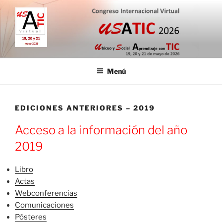
Saltar
al
contenido
CONGRESO INTERNACIONAL
19, 20 y 21 de mayo de 2026
VIRTUAL USATIC
Menú
EDICIONES ANTERIORES – 2019
Acceso a la información del año
2019
Libro
Actas
Webconferencias
Comunicaciones
Pósteres