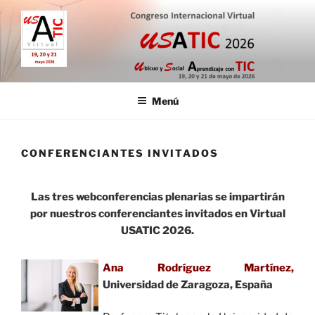
Saltar
al
contenido
CONGRESO INTERNACIONAL
19, 20 y 21 de mayo de 2026
VIRTUAL USATIC
Menú
CONFERENCIANTES INVITADOS
Las tres webconferencias plenarias se impartirán
por nuestros conferenciantes invitados en Virtual
USATIC 2026.
Ana Rodríguez Martínez,
Universidad de Zaragoza, España