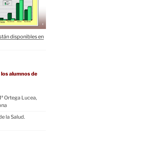
stán disponibles en
e los alumnos de
Mª Ortega Lucea,
Bona
e la Salud.