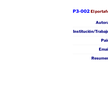
P3-002
El portaf
Autor
Institución/Trabaj
Paí
Emai
Resume