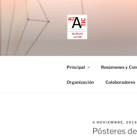
Saltar
al
contenido
CONGRESO
19, 20 y 21 de mayo de 2026
Principal
Resúmenes y Com
Organización
Colaboradores
PUBLICADO
4 NOVIEMBRE, 201
EL
Pósteres de