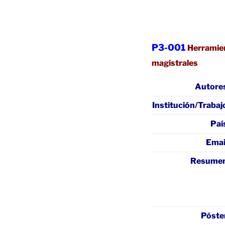
P3-001
Herramien
magistrales
Autore
Institución/Trabaj
Paí
Emai
Resume
Póste