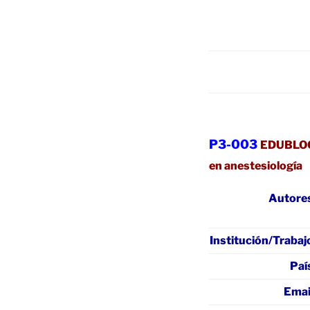
P3-003
EDUBLOG:
en anestesiología
Autore
Institución/Trabaj
Paí
Emai