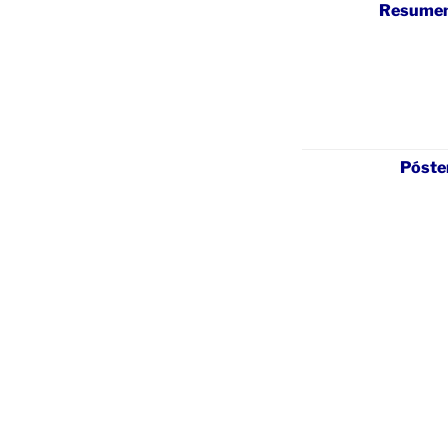
Resume
Póste