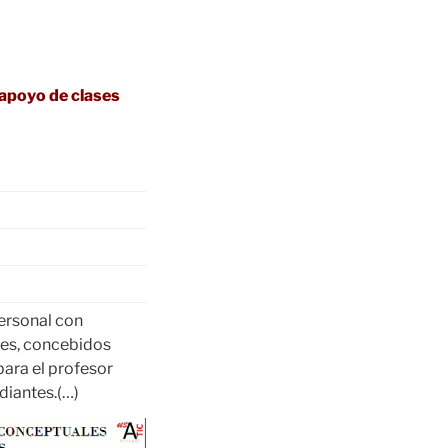
 apoyo de clases
ersonal con
les, concebidos
para el profesor
diantes.(…)