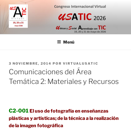
Saltar
al
contenido
CONGRESO INTERNACIONAL
19, 20 y 21 de mayo de 2026
VIRTUAL USATIC
Menú
PUBLICADO
3 NOVIEMBRE, 2014
POR
VIRTUALUSATIC
EL
Comunicaciones del Área
Temática 2: Materiales y Recursos
C2-001
El uso de fotografía en enseñanzas
plásticas y artísticas; de la técnica a la realización
de la imagen fotográfica